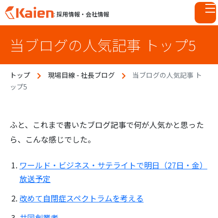
: 採用情報・会社情報
S
当ブログの人気記事 トップ5
k
i
p
トップ
現場目線 - 社長ブログ
当ブログの人気記事 ト
t
ップ5
o
c
o
n
ふと、これまで書いたブログ記事で何が人気かと思った
t
ら、こんな感じでした。
e
n
ワールド・ビジネス・サテライトで明日（27日・金）
t
放送予定
改めて自閉症スペクトラムを考える
共同創業者