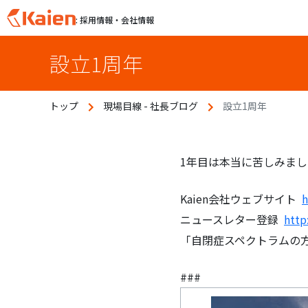
: 採用情報・会社情報
S
設立1周年
k
i
p
トップ
現場目線 - 社長ブログ
設立1周年
t
o
c
o
1年目は本当に苦しみま
n
t
Kaien会社ウェブサイト
h
e
ニュースレター登録
http
n
「自閉症スペクトラムの
t
###