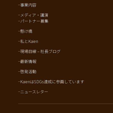
事業内容
メディア・講演
パートナー募集
懸け橋
私とKaien
現場目線 – 社長ブログ
最新情報
啓発活動
KaienはSDGs達成に参画しています
ニュースレター