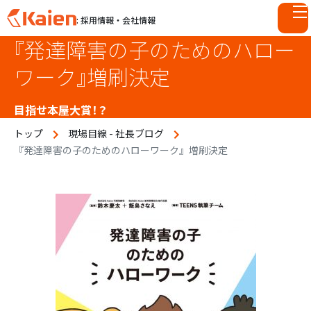
: 採用情報・会社情報
『発達障害の子のためのハロー
S
k
ワーク』増刷決定
i
p
目指せ本屋大賞！？
t
o
トップ
現場目線 - 社長ブログ
c
『発達障害の子のためのハローワーク』増刷決定
o
n
t
e
n
t