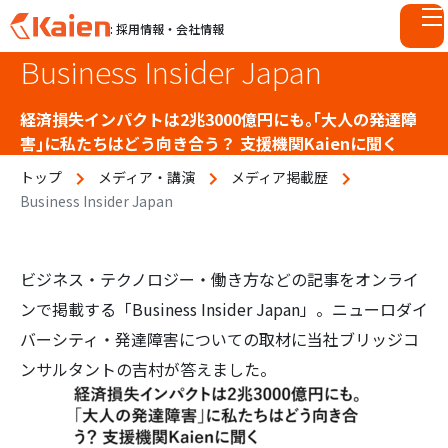
: 採用情報・会社情報
Business Insider Japan
S
k
i
経済損失インパクトは2兆3000億円にも。｢大人の発達障
p
害｣に私たちはどう向き合う？ 支援機関Kaienに聞く
t
トップ
メディア・講演
メディア掲載歴
o
Business Insider Japan
c
o
n
t
ビジネス・テクノロジー・働き方などの記事をオンライ
e
ンで掲載する「Business Insider Japan」。ニューロダイ
n
バーシティ・発達障害についての取材に当社ブリッジコ
t
ンサルタントの吉村が答えました。