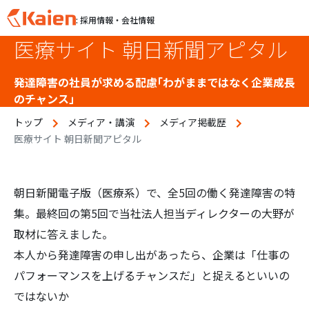
: 採用情報・会社情報
医療サイト 朝日新聞アピタル
S
k
i
発達障害の社員が求める配慮「わがままではなく企業成長
p
のチャンス」
t
トップ
メディア・講演
メディア掲載歴
o
医療サイト 朝日新聞アピタル
c
o
n
t
朝日新聞電子版（医療系）で、全5回の働く発達障害の特
e
集。最終回の第5回で当社法人担当ディレクターの大野が
n
取材に答えました。
t
本人から発達障害の申し出があったら、企業は「仕事の
パフォーマンスを上げるチャンスだ」と捉えるといいの
ではないか