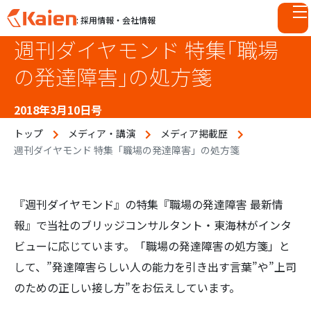
: 採用情報・会社情報
週刊ダイヤモンド 特集「職場
S
k
の発達障害」の処方箋
i
p
2018年3月10日号
t
o
トップ
メディア・講演
メディア掲載歴
c
週刊ダイヤモンド 特集「職場の発達障害」の処方箋
o
n
t
『週刊ダイヤモンド』の特集『職場の発達障害 最新情
e
報』で当社のブリッジコンサルタント・東海林がインタ
n
t
ビューに応じています。「職場の発達障害の処方箋」と
して、”発達障害らしい人の能力を引き出す言葉”や”上司
のための正しい接し方”をお伝えしています。