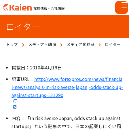
: 採用情報・会社情報
S
ロイター
k
i
p
トップ
メディア・講演
メディア掲載歴
ロイター
t
o
c
o
掲載日：2010年4月19日
n
記事URL：
http://www.forexpros.com/news/financia
t
l-news/analysis-in-risk-averse-japan,-odds-stack-up-
e
n
against-startups-131290
t
内容：「In risk-averse Japan, odds stack up against
startups」という記事の中で、日本の起業しにくい風