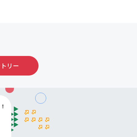
ントリー
す！