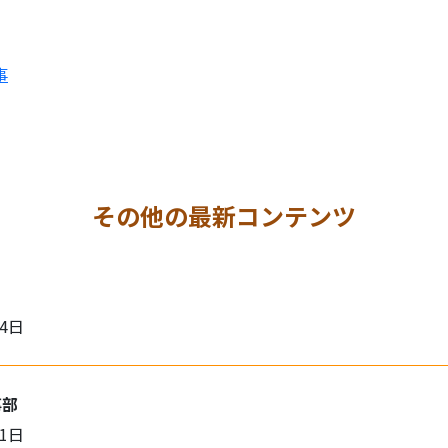
事
その他の最新コンテンツ
月4日
事部
月1日