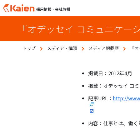
: 採用情報・会社情報
S
『オデッセイ コミュニケー
k
i
p
トップ
メディア・講演
メディア掲載歴
『オ
t
o
c
o
掲載日：2012年4月
n
掲載：オデッセイ コ
t
e
記事URL：
http://www
n
t
内容：仕事とは、働く