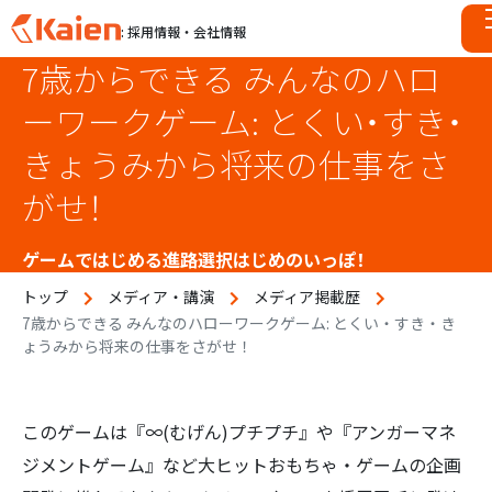
: 採用情報・会社情報
7歳からできる みんなのハロ
S
k
ーワークゲーム: とくい・すき・
i
p
きょうみから将来の仕事をさ
t
がせ！
o
c
o
ゲームではじめる進路選択はじめのいっぽ！
n
トップ
メディア・講演
メディア掲載歴
t
7歳からできる みんなのハローワークゲーム: とくい・すき・き
e
ょうみから将来の仕事をさがせ！
n
t
このゲームは『∞(むげん)プチプチ』や『アンガーマネ
ジメントゲーム』など大ヒットおもちゃ・ゲームの企画