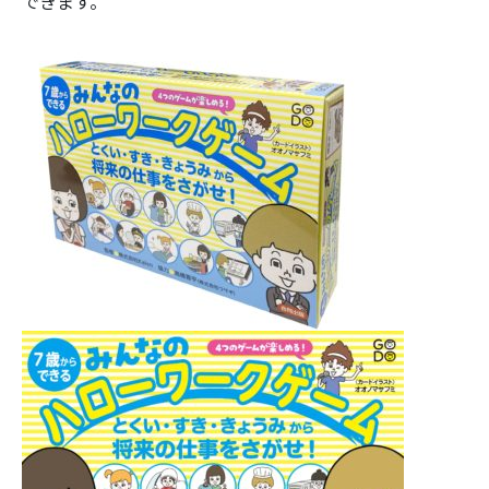
できます。
索