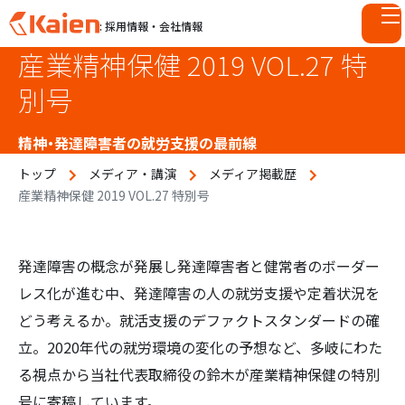
: 採用情報・会社情報
産業精神保健 2019 VOL.27 特
S
k
別号
i
p
精神・発達障害者の就労支援の最前線
t
o
トップ
メディア・講演
メディア掲載歴
c
産業精神保健 2019 VOL.27 特別号
o
n
t
発達障害の概念が発展し発達障害者と健常者のボーダー
e
レス化が進む中、発達障害の人の就労支援や定着状況を
n
t
どう考えるか。就活支援のデファクトスタンダードの確
立。2020年代の就労環境の変化の予想など、多岐にわた
る視点から当社代表取締役の鈴木が産業精神保健の特別
号に寄稿しています。