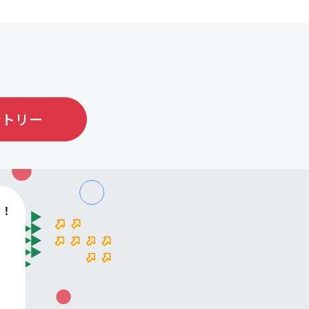
ントリー
す！