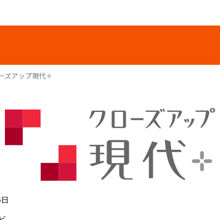
ーズアップ現代＋
6日
ビ