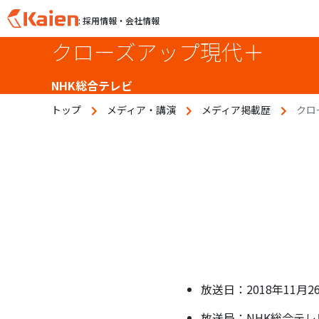
: 採用情報・会社情報
クローズアップ現代＋
S
k
i
NHK総合テレビ
p
トップ
メディア・講演
メディア掲載歴
クロ
t
o
c
o
n
t
e
n
t
放送日：2018年11月2
放送局：NHK総合テレ