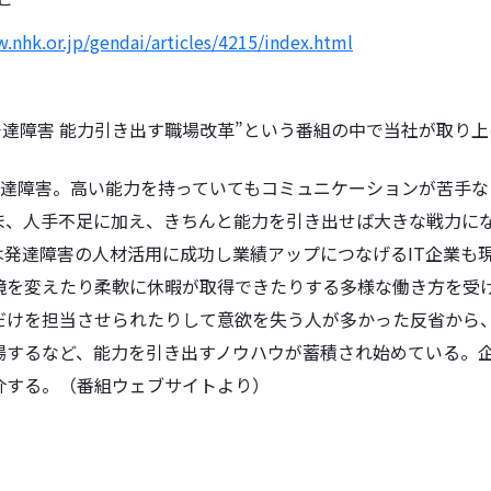
.nhk.or.jp/gendai/articles/4215/index.html
発達障害 能力引き出す職場改革”という番組の中で当社が取り
る発達障害。高い能力を持っていてもコミュニケーションが苦手
ま、人手不足に加え、きちんと能力を引き出せば大きな戦力に
は発達障害の人材活用に成功し業績アップにつなげるIT企業も
境を変えたり柔軟に休暇が取得できたりする多様な働き方を受
だけを担当させられたりして意欲を失う人が多かった反省から
場するなど、能力を引き出すノウハウが蓄積され始めている。
介する。（番組ウェブサイトより）