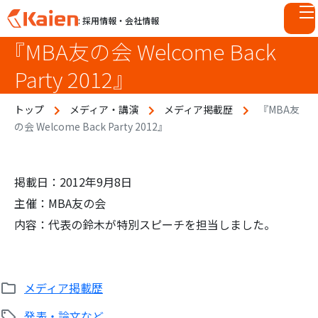
: 採用情報・会社情報
『MBA友の会 Welcome Back
S
k
Party 2012』
i
p
トップ
メディア・講演
メディア掲載歴
『MBA友
t
の会 Welcome Back Party 2012』
o
c
o
n
掲載日：2012年9月8日
t
主催：MBA友の会
e
内容：代表の鈴木が特別スピーチを担当しました。
n
t
メディア掲載歴
発表・論文など