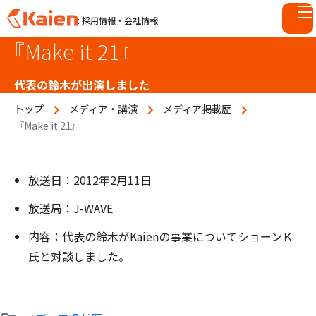
: 採用情報・会社情報
『Make it 21』
S
k
i
代表の鈴木が出演しました
p
トップ
メディア・講演
メディア掲載歴
t
『Make it 21』
o
c
o
n
放送日：2012年2月11日
t
放送局：J-WAVE
e
n
内容：代表の鈴木がKaienの事業についてショーンＫ
t
氏と対談しました。