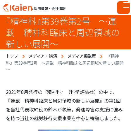
: 採用情報・会社情報
『精神科』第39巻第2号 ～連
S
k
載 精神科臨床と周辺領域の
i
p
新しい展開～
t
o
トップ
メディア・講演
メディア掲載歴
『精神
c
科』第39巻第2号 ～連載 精神科臨床と周辺領域の新しい展開
o
～
n
t
e
2021年8月発行の『精神科』（科学評論社）の中で、
n
『連載 精神科臨床と周辺領域の新しい展開』の第1回
t
を当社代表取締役の鈴木が執筆。発達障害の支援に強み
を持つ当社の就労移行支援事業を中心に寄稿しました。