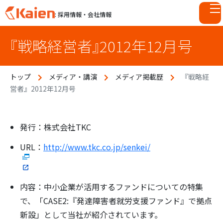
: 採用情報・会社情報
S
『戦略経営者』2012年12月号
k
i
p
トップ
メディア・講演
メディア掲載歴
『戦略経
t
営者』2012年12月号
o
c
o
n
発行：株式会社TKC
t
URL：
http://www.tkc.co.jp/senkei/
e
n
t
内容：中小企業が活用するファンドについての特集
で、「CASE2:『発達障害者就労支援ファンド』で拠点
新設」として当社が紹介されています。