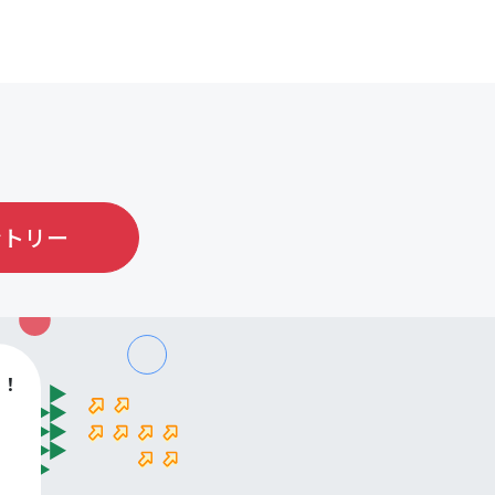
ントリー
す！