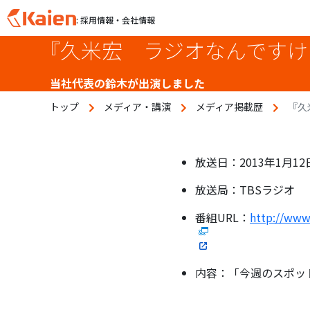
: 採用情報・会社情報
『久米宏 ラジオなんですけ
S
k
i
当社代表の鈴木が出演しました
p
トップ
メディア・講演
メディア掲載歴
『久
t
o
c
o
放送日：2013年1月12
n
放送局：TBSラジオ
t
e
番組URL：
http://www
n
t
内容：「今週のスポッ