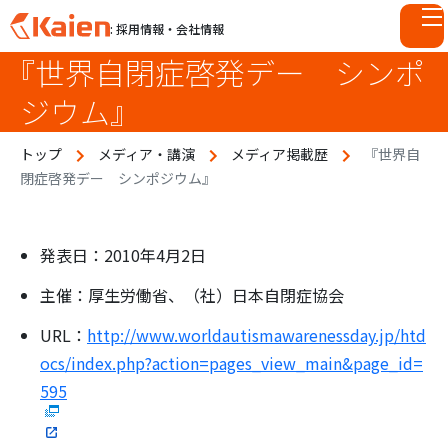
: 採用情報・会社情報
『世界自閉症啓発デー シンポ
S
k
ジウム』
i
p
トップ
メディア・講演
メディア掲載歴
『世界自
t
閉症啓発デー シンポジウム』
o
c
o
n
発表日：2010年4月2日
t
主催：厚生労働省、（社）日本自閉症協会
e
n
URL：
http://www.worldautismawarenessday.jp/htd
t
ocs/index.php?action=pages_view_main&page_id=
595