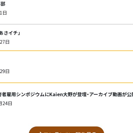
事部
月1日
「あさイチ」
27日
29日
害者雇用シンポジウムにKaien大野が登壇・アーカイブ動画が
月24日