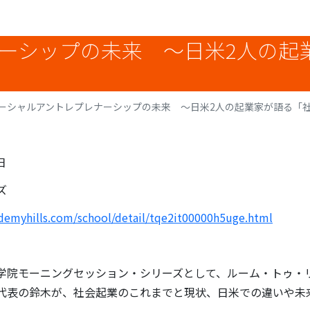
ーシップの未来 ～日米2人の起
ーシャルアントレプレナーシップの未来 ～日米2人の起業家が語る「社
日
ズ
demyhills.com/school/detail/tqe2it00000h5uge.html
学院モーニングセッション・シリーズとして、ルーム・トゥ・
代表の鈴木が、社会起業のこれまでと現状、日米での違いや未