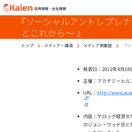
: 採用情報・会社情報
『ソーシャルアントレプレナ
S
k
とこれから～ 』
i
p
トップ
メディア・講演
メディア掲載歴
『ソ
t
o
c
o
発表日：2012年4月18
n
主催：アカデミーヒル
t
e
URL：
http://www.aca
n
t
内容：ケロッグ経営大
のジョン・ウッド氏と