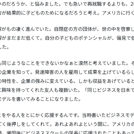
いのだろうか、と悩みました。でも急いで再就職するよりも、2
方が結果的に子どものためになるだろうと考え。アメリカに行
解がもの凄く進んでいた。自閉症の方の団体が、世の中を啓蒙
解がまだまだ低くて。自分の子どものポテンシャルが、偏見で
した。
も同じようなことをできないかなぁと漠然と考えていました。
の企業を知って。発達障害の人を雇用して成果を上げているら
の特性を、企業の強みに変えている。しかも収益をあげている
に興味を持ってくれた友人も複数いた。「同じビジネスを日本
モデルを書いてみることになりました。
とをやる人をとにかく応援するんです。当時書いたビジネスモ
ごく後押しをしてくれて。あれよあれよという間に、アメリカ
。帰国後にビジネススクールの学長に応援されたこともあって、