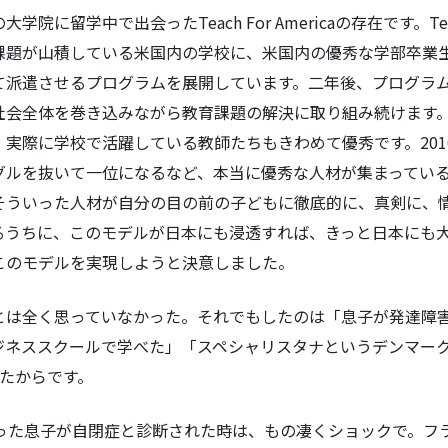
に留学中で出会ったTeach For Americaの存在です。Teach
課題が山積している米国内の学校に、米国内の優秀な学部卒業
て派遣させるプログラムを展開しています。二年後、プログラ
社会全体を巻き込みながら教育課題の解決に取り組み続けます。
実際に学校で活躍している教師たちもきわめて優秀です。201
グルを抜いて一位になるなど、本当に優秀な人材が集まってい
そういった人材が自分の目の前の子どもに徹底的に、真剣に、
るうちに、このモデルが日本にも浸透すれば、きっと日本にも
このモデルを実現しようと決意しました。
は全く思っていなかった。それでもしたのは「息子が発達障
ジネススクールで学べた」「スペシャリスタナというデンマー
たからです。
った息子が自閉症と診断された時は、もの凄くショックで。フラ