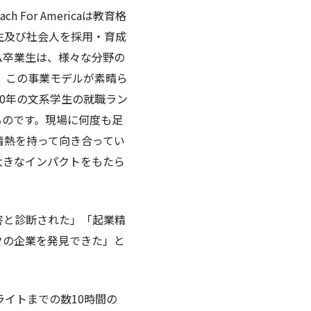
 For Americaは教育格
生及び社会人を採用・育成
ム卒業生は、様々な分野の
 この事業モデルが素晴ら
0年の文系学生の就職ラン
るのです。現場に何度も足
情熱を持って向き合ってい
大きなインパクトをもたら
害と診断された」「起業精
クの企業を発見できた」と
イトまでの数10時間の