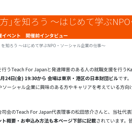
方」を知ろう 〜はじめて学ぶNP
en 共催イベント 開催前インタビュー
を知ろう 〜はじめて学ぶNPO・ソーシャル企業の仕事〜
Teach For Japanと発達障害のある人の就職支援を行うK
年3月24日(金) 19:30から 会場は東京・港区の日本財団ビル
です。
Oやソーシャル企業に興味のある方やキャリアを考えている方向
のTeach For Japan代表理事の松田悠介さんと、当社
ント概要・お申込み方法も本ページ下部に記載
されています。