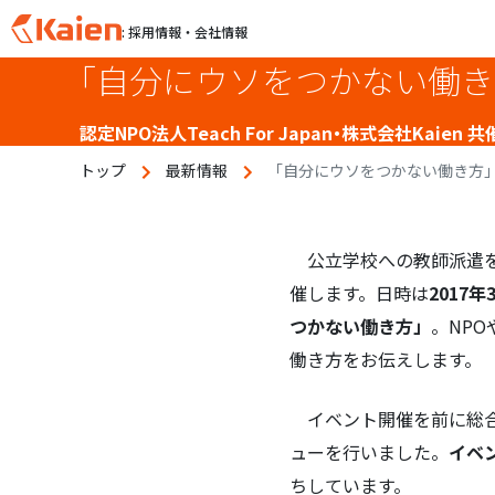
: 採用情報・会社情報
「自分にウソをつかない働き
S
k
i
認定NPO法人Teach For Japan・株式会社Kai
p
トップ
最新情報
「自分にウソをつかない働き方」
t
o
c
o
公立学校への教師派遣を行う
n
催します。日時は
2017
t
つかない働き方」
。NP
e
働き方をお伝えします。
n
t
イベント開催を前に総合司会
ューを行いました。
イベ
ちしています。